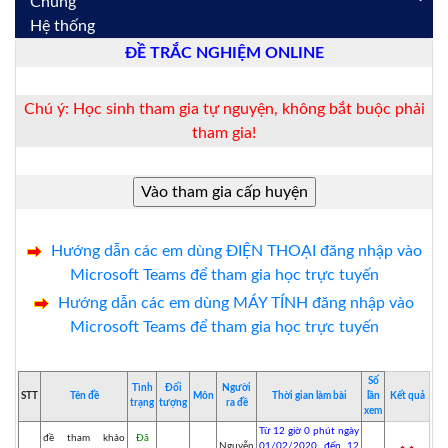
Chung
Hệ thống
ĐỀ TRẮC NGHIỆM ONLINE
Chú ý: Học sinh tham gia tự nguyện, không bắt buộc phải
tham gia!
Hướng dẫn các em dùng ĐIỆN THOẠI đăng nhập vào
Microsoft Teams để tham gia học trực tuyến
Hướng dẫn các em dùng MÁY TÍNH đăng nhập vào
Microsoft Teams để tham gia học trực tuyến
Số
Tình
Đối
Người
STT
Tên đề
Môn
Thời gian làm bài
lần
Kết quả
trạng
tượng
ra đề
xem
Từ 12 giờ 0 phút ngày
đề tham khảo
Đã
Nguyễn
01/02/2020 đến 12