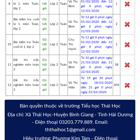
Vũ Thị
01/02/2020 đến 12
8
kì 1, môn Toán,
hết
Lớp 2
Toán
1
Bình
giờ 0 phút ngày
lớp 2
giờ
12/03/2020
Từ 12 giờ 0 phút ngày
Bài kiểm tra cuối
Đã
Vũ Thị
01/02/2020 đến 12
9
kì 1, môn Toán,
hết
Lớp 2
Toán
2
Bình
giờ 0 phút ngày
lớp 2
giờ
12/03/2020
Từ 12 giờ 0 phút ngày
Đã
Chu
Bài kiểm tra Toán
01/02/2020 đến 12
10
hết
Lớp 2
Toán
Thị
1
cuối kì 1, lớp 2
giờ 0 phút ngày
giờ
Hạnh
12/03/2020
Từ 10 giờ 0 phút ngày
Đề thi trắc
Đã
Vũ Thị
21/03/2020 đến 11
11
nghiệm môn toán
hết
Lớp 2
Toán
38
Bình
giờ 0 phút ngày
2
giờ
22/03/2020
Từ 19 giờ 30 phút
Đề thi trắc
Đã
Vũ Thị
ngày 18/03/2020
12
nghiệm môn toán
hết
Lớp 2
Toán
304
Hiền
đến 21 giờ 0 phút
2
giờ
ngày 22/03/2020
Bản quyền thuộc về trường Tiểu học Thái Học
Địa chỉ: Xã Thái Học-Huyện Bình Giang - Tỉnh Hải Dương
- Điện thoại 03203.779.889. Email:
ththaihoc1@gmail.com
Hiệu trưởng: Phương Kim Tám - Điện thoại: