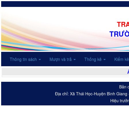
TRA
TRƯỜ
Thông tin sách
Mượn và trả
Thống kê
Kiểm k
Bản q
Địa chỉ: Xã Thái Học-Huyện Bình Giang 
Hiệu trưở